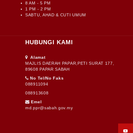
8 AM - 5 PM
1 PM - 2 PM
SABTU, AHAD & CUTI UMUM
HUBUNGI KAMI
Alamat
MAJLIS DAERAH PAPAR,PETI SURAT 177,
89608 PAPAR SABAH
No Tel/No Faks
088911094
088913608
Emel
md.ppr@sabah.gov.my