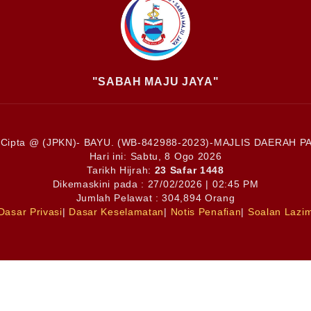
"SABAH MAJU JAYA"
TI SULAIMAN
 Cipta @ (JPKN)- BAYU. (WB-842988-2023)-MAJLIS DAERAH P
Hari ini:
Sabtu, 8 Ogo 2026
Tarikh Hijrah:
23 Safar 1448
108
088-911 094
Dikemaskini pada : 27/02/2026 | 02:45 PM
Jumlah Pelawat : 304,894 Orang
Dasar Privasi
|
Dasar Keselamatan
|
Notis Penafian
|
Soalan Lazi
 RAMLEE