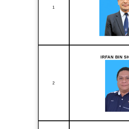
1
IRFAN BIN S
2