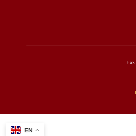
SARWENDA BIN
Hak
7
EN
SHAREZAL