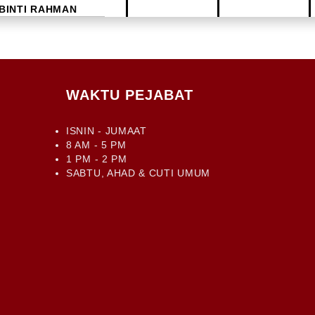
 BINTI RAHMAN
113
088-911 094
WAKTU PEJABAT
ISNIN - JUMAAT
8 AM - 5 PM
1 PM - 2 PM
SABTU, AHAD & CUTI UMUM
INTI DAHLIN
104
088-911 094