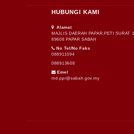
HUBUNGI KAMI
Alamat
EFFINDEY BI
MAJLIS DAERAH PAPAR,PETI SURAT 1
89608 PAPAR SABAH
No Tel/No Faks
088911094
5
088913608
Emel
md.ppr@sabah.gov.my
HIRNEY BT
6