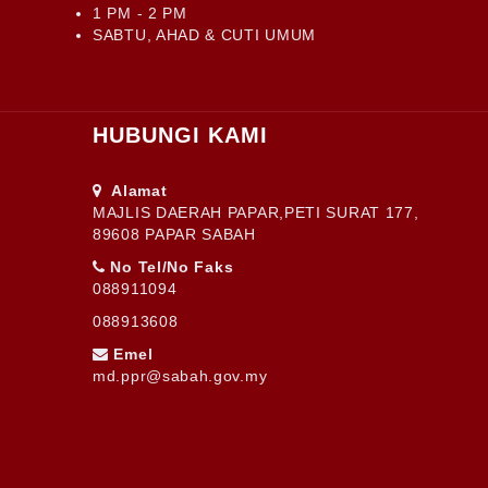
1 PM - 2 PM
SABTU, AHAD & CUTI UMUM
HUBUNGI KAMI
Alamat
MAJLIS DAERAH PAPAR,PETI SURAT 177,
89608 PAPAR SABAH
No Tel/No Faks
088911094
088913608
Emel
md.ppr@sabah.gov.my