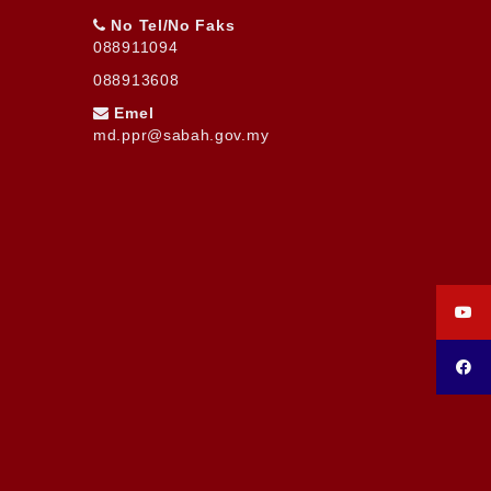
No Tel/No Faks
088911094
088913608
Emel
md.ppr@sabah.gov.my